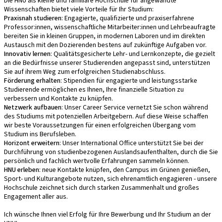
Die HNU als kleine und familiäre Hochschule für angewandte
Wissenschaften bietet viele Vorteile für Ihr Studium:
Praxisnah studieren
: Engagierte, qualifizierte und praxiserfahrene
Professor:innen, wissenschaftliche Mitarbeiter:innen und Lehrbeaufragte
bereiten Sie in kleinen Gruppen, in modernen Laboren und im direkten
Austausch mit den Dozierenden bestens auf zukünftige Aufgaben vor.
Innovativ lernen
: Qualitätsgesicherte Lehr- und Lernkonzepte, die gezielt
an die Bedürfnisse unserer Studierenden angepasst sind, unterstützen
Sie auf ihrem Weg zum erfolgreichen Studienabschluss.
Förderung erhalten
: Stipendien für engagierte und leistungsstarke
Studierende ermöglichen es Ihnen, Ihre finanzielle Situation zu
verbessern und Kontakte zu knüpfen.
Netzwerk aufbauen
: Unser Career Service vernetzt Sie schon während
des Studiums mit potenziellen Arbeitgebern. Auf diese Weise schaffen
wir beste Voraussetzungen für einen erfolgreichen Übergang vom
Studium ins Berufsleben.
Horizont erweitern
: Unser International Office unterstützt Sie bei der
Durchführung von studienbezogenen Auslandsaufenthalten, durch die Sie
persönlich und fachlich wertvolle Erfahrungen sammeln können.
HNU erleben
: neue Kontakte knüpfen, den Campus im Grünen genießen,
Sport- und Kulturangebote nutzen, sich ehrenamtlich engagieren - unsere
Hochschule zeichnet sich durch starken Zusammenhalt und großes
Engagement aller aus.
Ich wünsche Ihnen viel Erfolg für Ihre Bewerbung und Ihr Studium an der