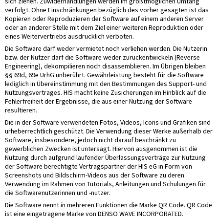
sich ziehen. Zuwiderhandlungen werden im größtmöglichen Umfang
verfolgt. Ohne Einschränkungen bezüglich des vorher gesagten ist das
Kopieren oder Reproduzieren der Software auf einem anderen Server
oder an anderer Stelle mit dem Ziel einer weiteren Reproduktion oder
eines Weitervertriebs ausdrücklich verboten.
Die Software darf weder vermietet noch verliehen werden. Die Nutzerin
bzw. der Nutzer darf die Software weder zurückentwickeln (Reverse
Engineering), dekompilieren noch disassemblieren. Im Übrigen bleiben
§§ 69d, 69e UrhG unberührt. Gewährleistung besteht für die Software
lediglich in Übereinstimmung mit den Bestimmungen des Support- und
Nutzungsvertrages. HIS macht keine Zusicherungen im Hinblick auf die
Fehlerfreiheit der Ergebnisse, die aus einer Nutzung der Software
resultieren.
Die in der Software verwendeten Fotos, Videos, Icons und Grafiken sind
urheberrechtlich geschützt. Die Verwendung dieser Werke außerhalb der
Software, insbesondere, jedoch nicht darauf beschränkt zu
gewerblichen Zwecken ist untersagt. Hiervon ausgenommen ist die
Nutzung durch aufgrund laufender Überlassungsverträge zur Nutzung
der Software berechtigte Vertragspartner der HIS eG in Form von
Screenshots und Bildschirm-Videos aus der Software zu deren
Verwendung im Rahmen von Tutorials, Anleitungen und Schulungen für
die Softwarenutzerinnen und -nutzer.
Die Software nennt in mehreren Funktionen die Marke QR Code. QR Code
ist eine eingetragene Marke von DENSO WAVE INCORPORATED.